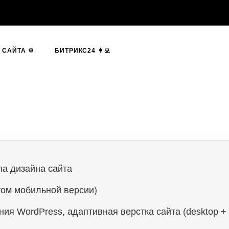
САЙТА ⚙️
БИТРИКС24 👩‍💻
па дизайна сайта
том мобильной версии)
я WordPress, адаптивная верстка сайта (desktop + 