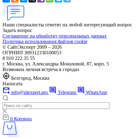
Наши специалисты ответят на любой интересующий вопрос
Задать вопрос
Соглашение на обработку персональных данных
Политика использования файлов cookie
© СайтЭксперт 2009 – 2026
ОГРНИП 309312330100053
8 910 222 35 55
г. Москва, ул. Александры Монаховой, 87, корп. 5
Возможна личная встреча в городах
my_location
Белгород, Москва
Написать
forward_to_inbox
comment
comment
info@sitexpert.pro
Telegram
WhatsApp
0
Корзина