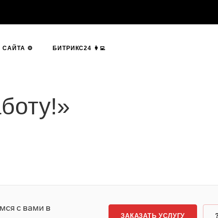
САЙТА ⚙️
БИТРИКС24 👩‍💻
боту!»
мся с вами в
ЗАКАЗАТЬ УСЛУГУ