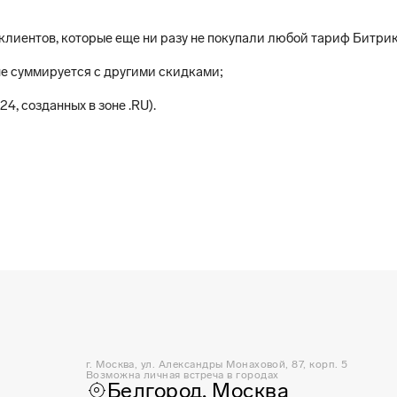
я клиентов, которые еще ни разу не покупали любой тариф Битри
не суммируется с другими скидками;
, созданных в зоне .RU).
г. Москва, ул. Александры Монаховой, 87, корп. 5
Возможна личная встреча в городах
Белгород, Москва
my_location