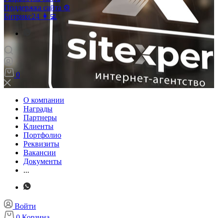
Поддержка сайта ⚙️
Битрикс24 👩‍💻
0
О компании
Награды
Партнеры
Клиенты
Портфолио
Реквизиты
Вакансии
Документы
...
Войти
0
Корзина