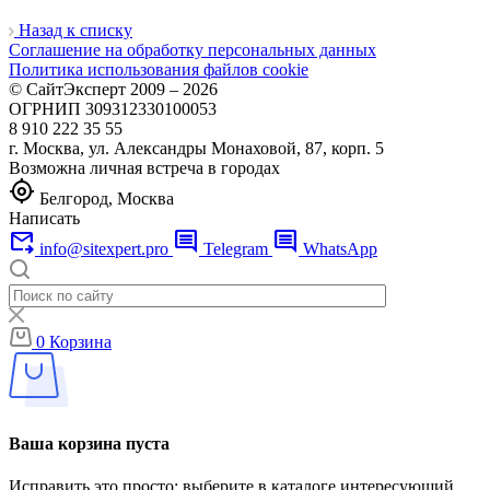
Назад к списку
Соглашение на обработку персональных данных
Политика использования файлов cookie
© СайтЭксперт 2009 – 2026
ОГРНИП 309312330100053
8 910 222 35 55
г. Москва, ул. Александры Монаховой, 87, корп. 5
Возможна личная встреча в городах
my_location
Белгород, Москва
Написать
forward_to_inbox
comment
comment
info@sitexpert.pro
Telegram
WhatsApp
0
Корзина
Ваша корзина пуста
Исправить это просто: выберите в каталоге интересующий