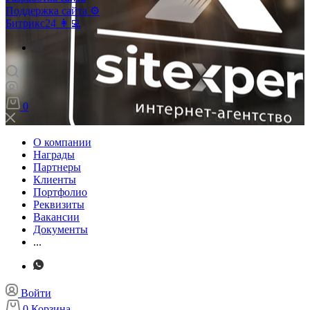
Поддержка сайта ⚙️
Битрикс24 👩‍💻
0
О компании
Награды
Партнеры
Клиенты
Портфолио
Реквизиты
Вакансии
Документы
...
Войти
0
Корзина