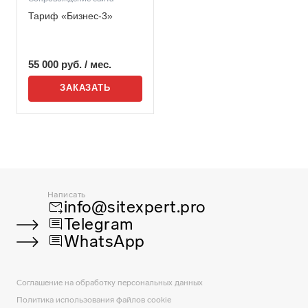
Тариф «Бизнес-3»
55 000
руб.
/ мес.
ЗАКАЗАТЬ
Написать
info@sitexpert.pro
forward_to_inbox
Telegram
comment
WhatsApp
comment
Соглашение на обработку персональных данных
Политика использования файлов cookie