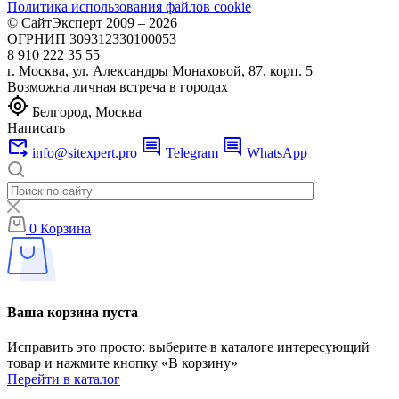
Политика использования файлов cookie
© СайтЭксперт 2009 – 2026
ОГРНИП 309312330100053
8 910 222 35 55
г. Москва, ул. Александры Монаховой, 87, корп. 5
Возможна личная встреча в городах
my_location
Белгород, Москва
Написать
forward_to_inbox
comment
comment
info@sitexpert.pro
Telegram
WhatsApp
0
Корзина
Ваша корзина пуста
Исправить это просто: выберите в каталоге интересующий
товар и нажмите кнопку «В корзину»
Перейти в каталог