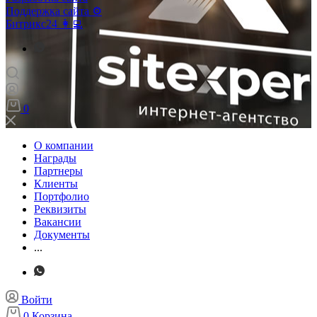
Поддержка сайта ⚙️
Битрикс24 👩‍💻
0
О компании
Награды
Партнеры
Клиенты
Портфолио
Реквизиты
Вакансии
Документы
...
Войти
0
Корзина