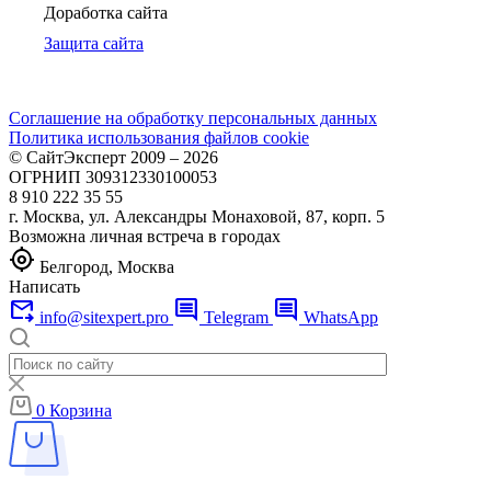
Доработка сайта
Защита сайта
Соглашение на обработку персональных данных
Политика использования файлов cookie
© СайтЭксперт 2009 – 2026
ОГРНИП 309312330100053
8 910 222 35 55
г. Москва, ул. Александры Монаховой, 87, корп. 5
Возможна личная встреча в городах
my_location
Белгород, Москва
Написать
forward_to_inbox
comment
comment
info@sitexpert.pro
Telegram
WhatsApp
0
Корзина